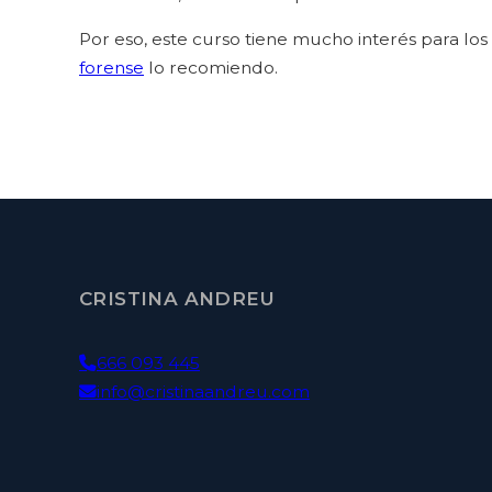
Por eso, este curso tiene mucho interés para lo
forense
lo recomiendo.
CRISTINA ANDREU
666 093 445
info@cristinaandreu.com