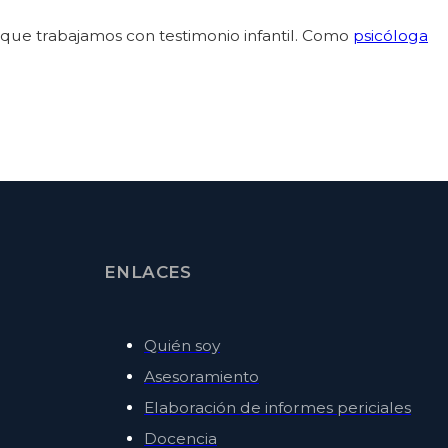
s que trabajamos con testimonio infantil. Como
psicóloga
ENLACES
Quién soy
Asesoramiento
Elaboración de informes periciales
Docencia