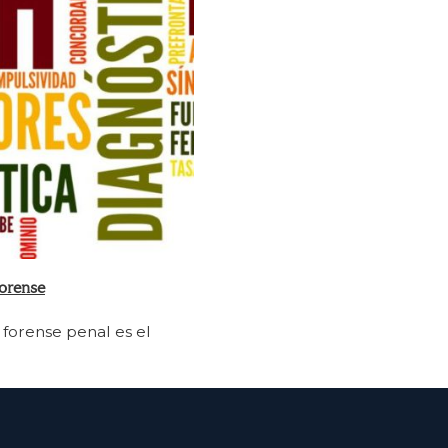
Forense
 forense penal es el